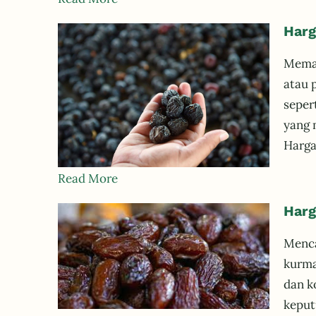
Harg
Memah
atau 
seper
yang 
Harga
Read More
Harg
Menca
kurma
dan k
keput