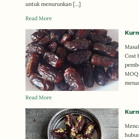
untuk menurunkan […]
Read More
Kurm
Masal
Cost 
pembe
MOQ. 
menan
Read More
Kurm
Menca
hubun