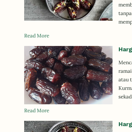
memba
tanpa
mempe
Read More
Harg
Menca
ramai
atau 
Kurma
sekad
Read More
Harg