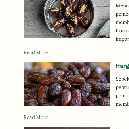
Menca
pembe
memba
Kurma
impor
Read More
Harg
Sebel
penti
pembe
memba
Read More