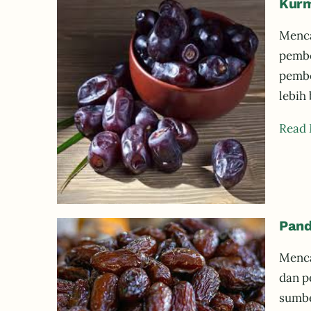
Kurm
Menca
pembe
pembe
lebih
Read
Pand
Menca
dan p
sumbe