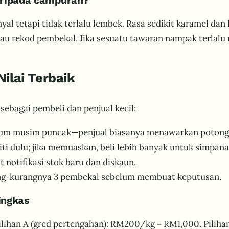
ripada campuran?
nyal tetapi tidak terlalu lembek. Rasa sedikit karamel dan
atau rekod pembekal. Jika sesuatu tawaran nampak terlalu
ilai Terbaik
sebagai pembeli dan penjual kecil:
lum musim puncak—penjual biasanya menawarkan potong
liti dulu; jika memuaskan, beli lebih banyak untuk simpana
notifikasi stok baru dan diskaun.
ang-kurangnya 3 pembekal sebelum membuat keputusan.
ingkas
ilihan A (gred pertengahan): RM200/kg = RM1,000. Pilih