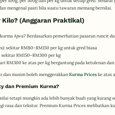
per 100g, per 500g dan per kg untuk setiap gred. Senara
dan mengenal pasti bila suatu tawaran memang bernilai.
Kilo? (Anggaran Praktikal)
k kurma Ajwa? Berdasarkan pemerhatian pasaran runcit da
s): sekitar RM80–RM150 per kg untuk gred biasa
): sekitar RM150–RM300 per kg
ari RM300 ke atas per kg bergantung pada ketulenan dan
tukar dan musim boleh menggerakkan
Kurma Prices
ke atas 
ity dan Premium Kurma?
nilai tetapi mungkin ada lebih banyak buah yang kurang 
egi rasa dan tekstur. Premium Kurma Prices melibatkan k